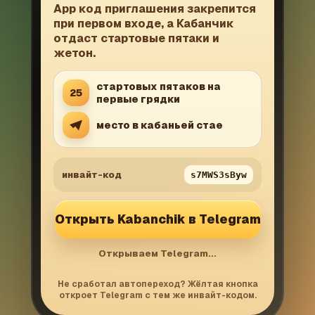
App код приглашения закрепится
при первом входе, а Кабанчик
отдаст стартовые пятаки и
жетон.
стартовых пятаков на
25
первые грядки
место в кабаньей стае
инвайт-код
s7MWS3sByw
Открыть Kabanchik в Telegram
Открываем Telegram...
Не сработал автопереход? Жёлтая кнопка
откроет Telegram с тем же инвайт-кодом.